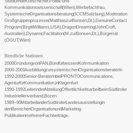
Studium der Geschichte, Politik- und
Kommunikationswissenschaft (Wien), Werbefachfrau,
Systemische Organisationsberatung (ICCM Salzburg), Moderation
Großgruppenprozesse (Matthias zur Bonsen, Dt.), Genuine Contact
Program (Birgitt Williams, USA), Dragon Dreaming (John Croft,
Australien), Dynamic Facilitation (M.zur Bonsen, Dt.), Bürgerrat
(ÖGUT, Wien)
Berufliche Stationen
2000 Gründung von PAN, Büro für bessere Kommunikation
2000-2001 Ausbildung zur systemischen Organisationsberaterin
1992 -2000 Senior-Beraterin bei PRONTO Communications,
Agentur für Kommunikation, in Klagenfurt
1990-1992 Leiterin der Abteilung Öffentlichkeitsarbeit beim Südtiroler
Industriellenverband, Bozen
1989–90 Mitarbeit an der Südtiroler Landesausstellung in
den Bereichen Organisation und Marketing
Publikation mehrerer Fachbeiträge.