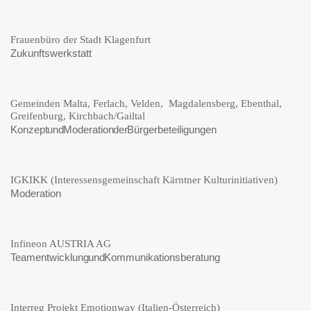
Frauenbüro der Stadt Klagenfurt
Zukunftswerkstatt
Gemeinden Malta, Ferlach, Velden, Magdalensberg, Ebenthal,
Greifenburg, Kirchbach/Gailtal
Konzept und Moderation der Bürgerbeteiligungen
IGKIKK (Interessensgemeinschaft Kärntner Kulturinitiativen)
Moderation
Infineon AUSTRIA AG
Teamentwicklung und Kommunikationsberatung
Interreg Projekt Emotionway (Italien-Österreich)